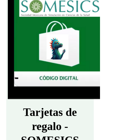
Tarjetas de
regalo -